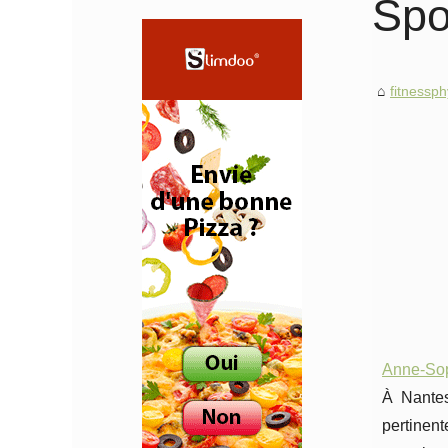
Spo
fitnessp
Anne-Soph
À Nantes
pertinen