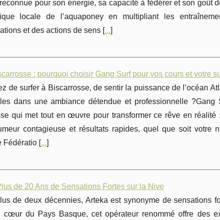
reconnue pour son énergie, sa capacité à fédérer et son goût 
ique locale de l’aquaponey en multipliant les entraînemen
tions et des actions de sens [
...
]
scarrosse : pourquoi choisir Gang Surf pour vos cours et votre 
z de surfer à Biscarrosse, de sentir la puissance de l’océan At
bles dans une ambiance détendue et professionnelle ?Gang 
se qui met tout en œuvre pour transformer ce rêve en réalité 
meur contagieuse et résultats rapides, quel que soit votre 
e Fédératio [
...
]
Plus de 20 Ans de Sensations Fortes sur la Nive
us de deux décennies, Arteka est synonyme de sensations forte
 cœur du Pays Basque, cet opérateur renommé offre des exp