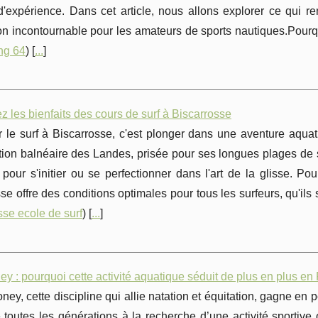
'expérience. Dans cet article, nous allons explorer ce qui re
on incontournable pour les amateurs de sports nautiques.Pourquo
ing 64
) [
...
]
 les bienfaits des cours de surf à Biscarrosse
 le surf à Biscarrosse, c'est plonger dans une aventure aquati
tion balnéaire des Landes, prisée pour ses longues plages de sa
 pour s'initier ou se perfectionner dans l'art de la glisse. P
se offre des conditions optimales pour tous les surfeurs, qu'ils
sse ecole de surf
) [
...
]
 : pourquoi cette activité aquatique séduit de plus en plus en
ey, cette discipline qui allie natation et équitation, gagne en 
re toutes les générations à la recherche d’une activité sportive 