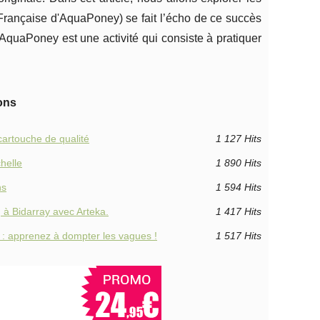
Française d'AquaPoney) se fait l’écho de ce succès
AquaPoney est une activité qui consiste à pratiquer
ons
 cartouche de qualité
1 127 Hits
helle
1 890 Hits
ns
1 594 Hits
 à Bidarray avec Arteka.
1 417 Hits
: apprenez à dompter les vagues !
1 517 Hits