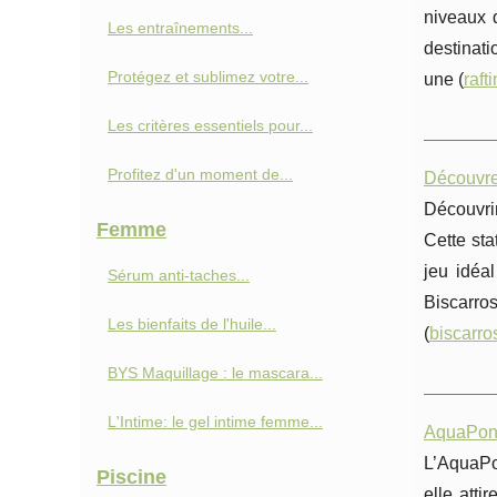
niveaux d
Les entraînements...
destinati
Protégez et sublimez votre...
une (
raft
Les critères essentiels pour...
Profitez d'un moment de...
Découvrez
Découvrir
Femme
Cette sta
jeu idéal
Sérum anti-taches...
Biscarros
Les bienfaits de l'huile...
(
biscarro
BYS Maquillage : le mascara...
L'Intime: le gel intime femme...
AquaPoney
L’AquaPon
Piscine
elle atti