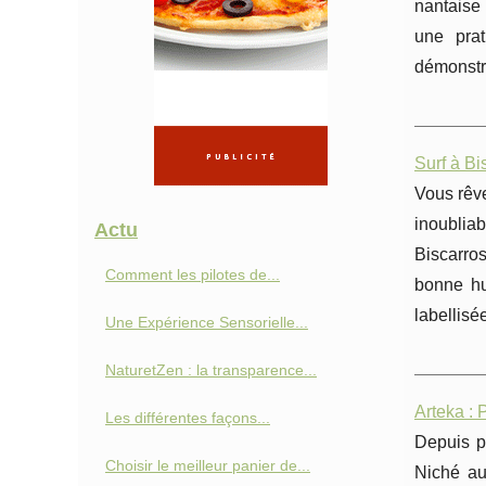
nantaise 
une prat
démonstra
Surf à Bi
Vous rêve
inoublia
Actu
Biscarros
Comment les pilotes de...
bonne hu
labellisé
Une Expérience Sensorielle...
NaturetZen : la transparence...
Arteka : 
Les différentes façons...
Depuis pl
Choisir le meilleur panier de...
Niché au