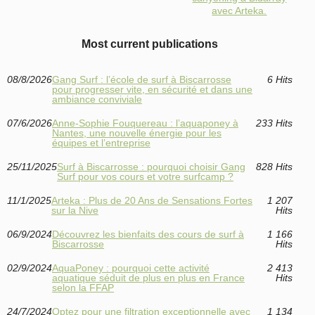
avec Arteka.
Most current publications
08/8/2026
Gang Surf : l’école de surf à Biscarrosse
6 Hits
pour progresser vite, en sécurité et dans une
ambiance conviviale
07/6/2026
Anne-Sophie Fouquereau : l’aquaponey à
233 Hits
Nantes, une nouvelle énergie pour les
équipes et l’entreprise
25/11/2025
Surf à Biscarrosse : pourquoi choisir Gang
828 Hits
Surf pour vos cours et votre surfcamp ?
11/1/2025
Arteka : Plus de 20 Ans de Sensations Fortes
1 207
sur la Nive
Hits
06/9/2024
Découvrez les bienfaits des cours de surf à
1 166
Biscarrosse
Hits
02/9/2024
AquaPoney : pourquoi cette activité
2 413
aquatique séduit de plus en plus en France
Hits
selon la FFAP
24/7/2024
Optez pour une filtration exceptionnelle avec
1 134