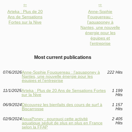
Arteka : Plus de 20
Anne-Sophie
Ans de Sensations
Fouquereau :
Fortes sur la Nive
l’aquaponey à
Nantes, une nouvelle
énergie pour les
équipes et
l’entreprise
Most current publications
07/6/2026
Anne-Sophie Fouquereau : l’aquaponey à
222 Hits
Nantes, une nouvelle énergie pour les
équipes et l’entreprise
11/1/2025
Arteka : Plus de 20 Ans de Sensations Fortes
1 199
sur la Nive
Hits
06/9/2024
Découvrez les bienfaits des cours de surf à
1 157
Biscarrosse
Hits
02/9/2024
AquaPoney : pourquoi cette activité
2 405
aquatique séduit de plus en plus en France
Hits
selon la FFAP