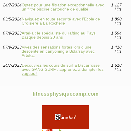
24/7/2024
Optez pour une filtration exceptionnelle avec
1 127
un filtre piscine cartouche de qualité
Hits
03/5/2024
Naviguez en toute sécurité avec l'École de
1 890
Croisière à La Rochelle
Hits
07/9/2023
Arteka : le spécialiste du rafting au Pays
1 594
Basque depuis 20 ans
Hits
07/9/2023
Vivez des sensations fortes lors d'une
1 418
descente en canyoning à Bidarray avec
Hits
Arteka.
24/7/2023
Découvrez les cours de surf à Biscarrosse
1 518
avec GANG SURF : apprenez à dompter les
Hits
vagues !
fitnessphysiquecamp.com