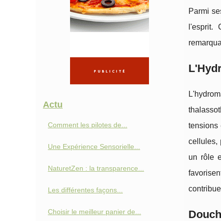
Parmi ses
l'esprit
remarquab
L'Hyd
L'hydro
Actu
thalassot
Comment les pilotes de...
tensions 
cellules,
Une Expérience Sensorielle...
un rôle 
NaturetZen : la transparence...
favorisen
contribue
Les différentes façons...
Choisir le meilleur panier de...
Douche