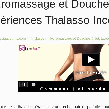
romassage et Douches
ériences Thalasso Inc
hysiquecamp.com
Thalasso
Hydromassage et Douches à Jet: Expér
nce de la thalassothérapie est une échappatoire parfaite pour 