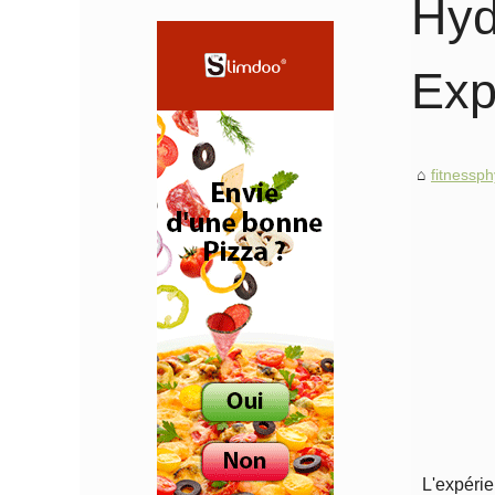
Hyd
Exp
fitnessp
L'expérie