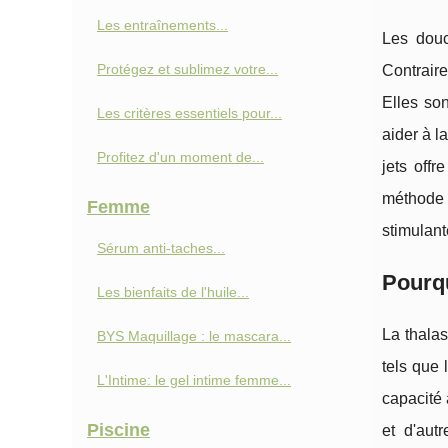
Les entraînements...
Les douc
Protégez et sublimez votre...
Contraire
Elles son
Les critères essentiels pour...
aider à l
Profitez d'un moment de...
jets offr
méthode 
Femme
stimulante
Sérum anti-taches...
Pourqu
Les bienfaits de l'huile...
La thalas
BYS Maquillage : le mascara...
tels que 
L'Intime: le gel intime femme...
capacité 
Piscine
et d'aut