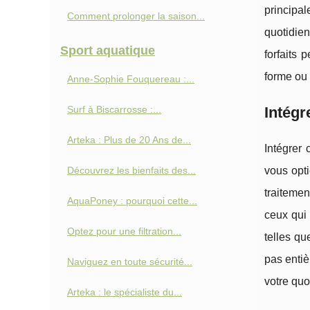
principa
Comment prolonger la saison...
quotidien
Sport aquatique
forfaits 
forme ou 
Anne-Sophie Fouquereau :...
Surf à Biscarrosse :...
Intégr
Arteka : Plus de 20 Ans de...
Intégrer 
Découvrez les bienfaits des...
vous opt
traiteme
AquaPoney : pourquoi cette...
ceux qui 
Optez pour une filtration...
telles q
pas entiè
Naviguez en toute sécurité...
votre quo
Arteka : le spécialiste du...