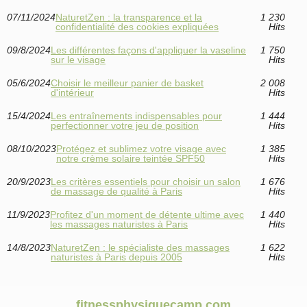
07/11/2024
NaturetZen : la transparence et la
1 230
confidentialité des cookies expliquées
Hits
09/8/2024
Les différentes façons d'appliquer la vaseline
1 750
sur le visage
Hits
05/6/2024
Choisir le meilleur panier de basket
2 008
d'intérieur
Hits
15/4/2024
Les entraînements indispensables pour
1 444
perfectionner votre jeu de position
Hits
08/10/2023
Protégez et sublimez votre visage avec
1 385
notre crème solaire teintée SPF50
Hits
20/9/2023
Les critères essentiels pour choisir un salon
1 676
de massage de qualité à Paris
Hits
11/9/2023
Profitez d'un moment de détente ultime avec
1 440
les massages naturistes à Paris
Hits
14/8/2023
NaturetZen : le spécialiste des massages
1 622
naturistes à Paris depuis 2005
Hits
fitnessphysiquecamp.com